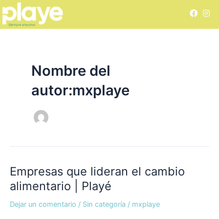
Ir
Paginación
F
I
al
de
a
n
c
s
contenido
entradas
e
t
b
a
o
g
o
r
k
a
Nombre del
m
autor:mxplaye
Empresas que lideran el cambio
Empresas
que
alimentario | Playé
lideran
Dejar un comentario
/
Sin categoría
/
mxplaye
el
cambio