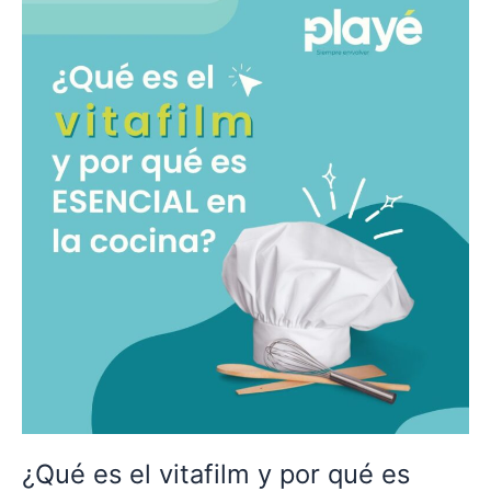
es
el
vitafilm
y
por
qué
es
esencial
en
la
cocina
profesional
y
doméstica?
¿Qué es el vitafilm y por qué es