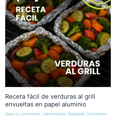
verduras
al
grill
envueltas
en
papel
aluminio
Receta fácil de verduras al grill
envueltas en papel aluminio
Dejar un comentario
/
Alimentación Saludable
,
Contenidos