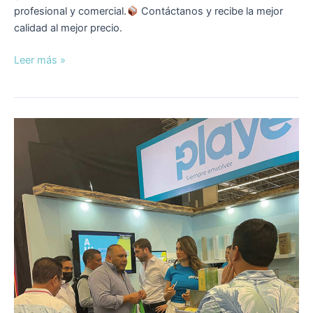
profesional y comercial.
Contáctanos y recibe la mejor
calidad al mejor precio.
Leer más »
Playé
presente
en
Expo
ANTAD