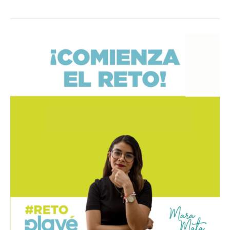
Reto
Playé
3
semanas