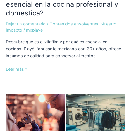
esencial en la cocina profesional y
doméstica?
Dejar un comentario
/
Contenidos envolventes
,
Nuestro
Impacto
/
mxplaye
Descubre qué es el vitafilm y por qué es esencial en
cocinas. Playé, fabricante mexicano con 30+ años, ofrece
insumos de calidad para conservar alimentos.
Leer más »
5
usos
del
vitafilm
que