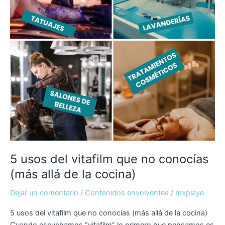
no
conocías
(más
allá
de
la
cocina)
5 usos del vitafilm que no conocías
(más allá de la cocina)
Dejar un comentario
/
Contenidos envolventes
/
mxplaye
5 usos del vitafilm que no conocías (más allá de la cocina)