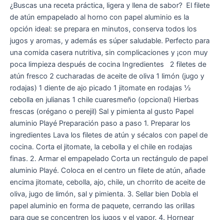
¿Buscas una receta práctica, ligera y llena de sabor? El filete
de atún empapelado al horno con papel aluminio es la
opción ideal: se prepara en minutos, conserva todos los
jugos y aromas, y además es súper saludable. Perfecto para
una comida casera nutritiva, sin complicaciones y ¡con muy
poca limpieza después de cocina Ingredientes 2 filetes de
atún fresco 2 cucharadas de aceite de oliva 1 limón (jugo y
rodajas) 1 diente de ajo picado 1 jitomate en rodajas ½
cebolla en julianas 1 chile cuaresmeño (opcional) Hierbas
frescas (orégano o perejil) Sal y pimienta al gusto Papel
aluminio Playé Preparación paso a paso 1. Preparar los
ingredientes Lava los filetes de atún y sécalos con papel de
cocina. Corta el jitomate, la cebolla y el chile en rodajas
finas. 2. Armar el empapelado Corta un rectángulo de papel
aluminio Playé. Coloca en el centro un filete de atún, añade
encima jitomate, cebolla, ajo, chile, un chorrito de aceite de
oliva, jugo de limón, sal y pimienta. 3. Sellar bien Dobla el
papel aluminio en forma de paquete, cerrando las orillas
para que se concentren los jugos y el vapor. 4. Hornear