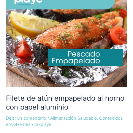
horno
con
papel
aluminio
Filete de atún empapelado al horno
con papel aluminio
Dejar un comentario
/
Alimentación Saludable
,
Contenidos
envolventes
/
mxplaye