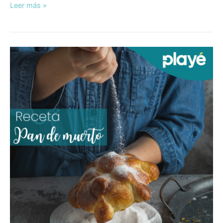
Leer más »
Prepara
un
delicioso
pan
de
muerto
con
Playé