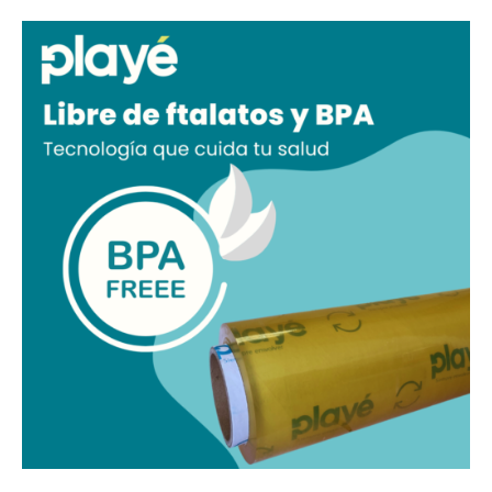
Cuida
tu
Salud
y
Alimentos
con
Playé:
Sin
Ftalatos,
Sin
Preocupaciones