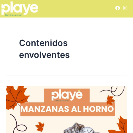
Ir
Paginación
F
I
al
de
a
n
c
s
contenido
entradas
e
t
b
a
o
g
o
r
k
a
Contenidos
m
envolventes
Manzanas
al
horno
con
papel
aluminio
Playé