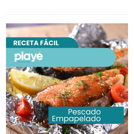
Filete
de
atún
empapelado
al
horno
con
papel
aluminio