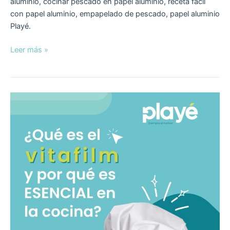
aluminio, cocinar pescado en papel aluminio, receta fácil
con papel aluminio, empapelado de pescado, papel aluminio
Playé.
Leer más »
¿Qué
es
el
vitafilm
y
por
qué
es
esencial
en
la