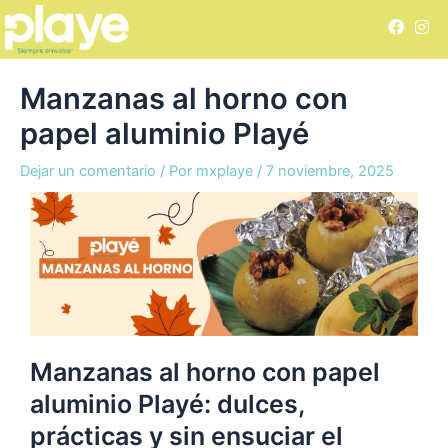
Ir
Navegación
F
I
al
de
a
n
c
s
contenido
entradas
e
t
b
a
Manzanas al horno con
o
g
o
r
papel aluminio Playé
k
a
m
Dejar un comentario
/ Por
mxplaye
/
7 noviembre, 2025
Manzanas al horno con papel
aluminio Playé: dulces,
prácticas y sin ensuciar el