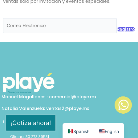
ventas solo por invitación y eventos especiales.
k
a
n
m
Registro
Manuel Magallanes : comercial@playe.mx
Natalia Valenzuela: ventas2@playe.mx
¡Cotiza ahora!
Llámanos
Cel: 33 1232 8168
Spanish
English
Oficina: 30 273 39531