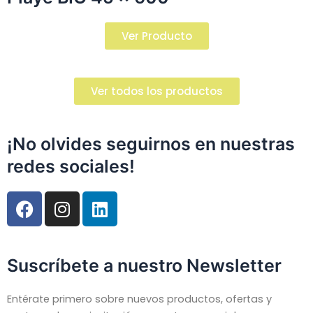
Ver Producto
Ver todos los productos
¡No olvides seguirnos en nuestras
redes sociales!
F
I
L
a
n
i
c
s
n
e
t
k
Suscríbete a nuestro Newsletter
b
a
e
o
g
d
Entérate primero sobre nuevos productos, ofertas y
o
r
i