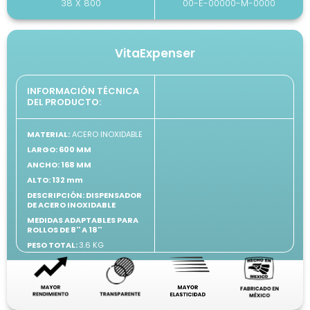
38 X 800
00-E-00000-M-0000
VitaExpenser
INFORMACIÓN TÉCNICA
DEL PRODUCTO:
MATERIAL:
ACERO INOXIDABLE
LARGO: 600 MM
ANCHO: 168 MM
ALTO: 132 mm
DESCRIPCIÓN: DISPENSADOR
DE ACERO INOXIDABLE
MEDIDAS ADAPTABLES PARA
ROLLOS DE 8'' A 18''
PESO TOTAL:
3.6 KG