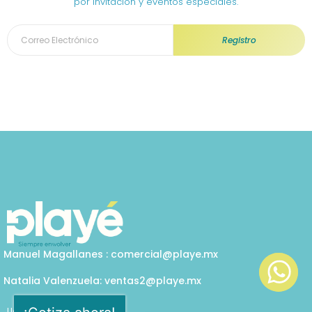
por invitación y eventos especiales.
Registro
Manuel Magallanes : comercial@playe.mx
Natalia Valenzuela: ventas2@playe.mx
Llámanos