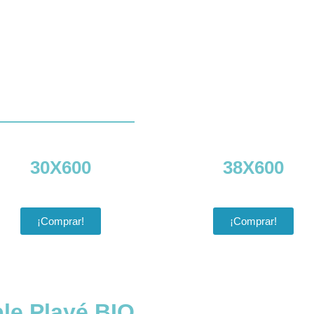
30X600
38X600
¡Comprar!
¡Comprar!
ble Playé BIO