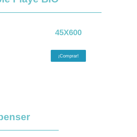
45X600
¡Comprar!
penser