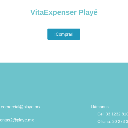
VitaExpenser Playé
¡Comprar!
: comercial@playe.mx
Llámanos
Cel: 33 1232 81
 ventas2@playe.mx
Oficina: 30 273 