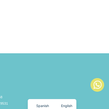
68
39531
Spanish
English