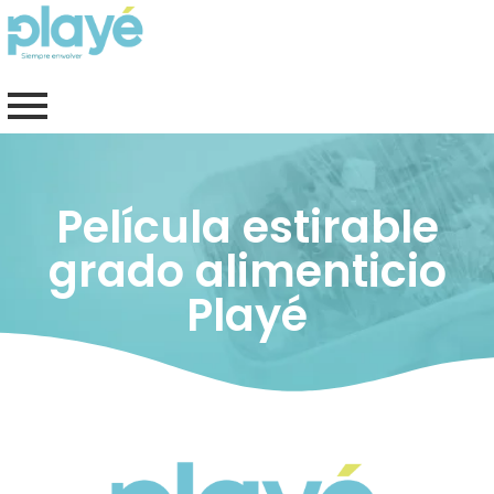
Ir
al
contenido
Película estirable
grado alimenticio
Playé