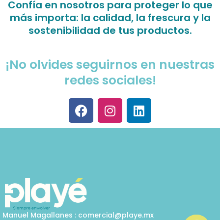
Confía en nosotros para proteger lo que
más importa: la calidad, la frescura y la
sostenibilidad de tus productos.
¡No olvides seguirnos en nuestras
redes sociales!
F
I
L
a
n
i
c
s
n
e
t
k
b
a
e
o
g
d
o
r
i
k
a
n
m
Manuel Magallanes : comercial@playe.mx