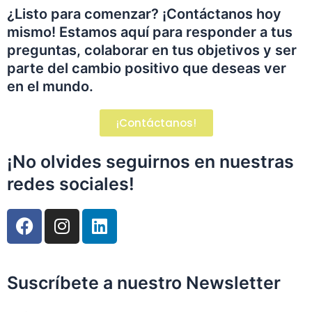
¿Listo para comenzar? ¡Contáctanos hoy
mismo! Estamos aquí para responder a tus
preguntas, colaborar en tus objetivos y ser
parte del cambio positivo que deseas ver
en el mundo.
¡Contáctanos!
¡No olvides seguirnos en nuestras
redes sociales!
F
I
L
a
n
i
c
s
n
e
t
k
Suscríbete a nuestro Newsletter
b
a
e
o
g
d