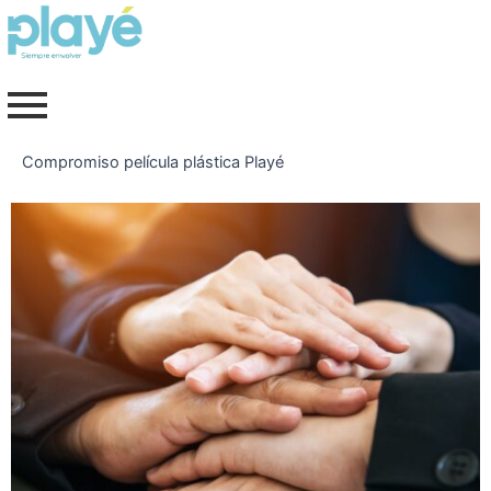
Ir
al
contenido
Compromiso película plástica Playé