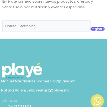
Entérate primero sobre nuevos productos, ofertas y
o
r
i
ventas solo por invitación y eventos especiales.
k
a
n
m
Registro
Manuel Magallanes : comercial@playe.mx
Natalia Valenzuela: ventas2@playe.mx
Llámanos
Cel: 33 1232 8168