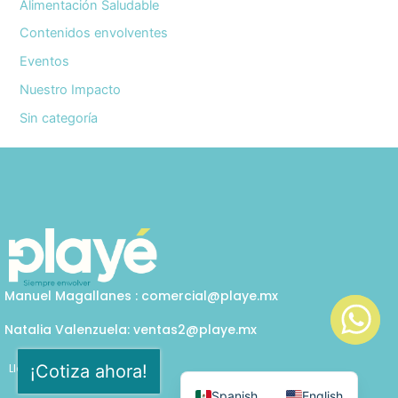
Alimentación Saludable
Contenidos envolventes
Eventos
Nuestro Impacto
Sin categoría
Manuel Magallanes : comercial@playe.mx
Natalia Valenzuela: ventas2@playe.mx
¡Cotiza ahora!
Llámanos
Cel: 33 1232 8168
Spanish
English