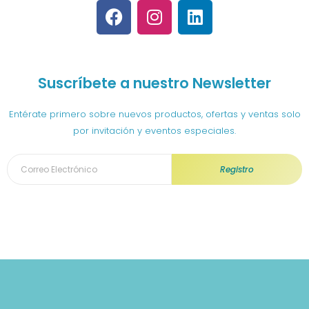
F
I
L
a
n
i
c
s
n
e
t
k
b
a
e
Suscríbete a nuestro Newsletter
o
g
d
o
r
i
Entérate primero sobre nuevos productos, ofertas y ventas solo
k
a
n
por invitación y eventos especiales.
m
Registro