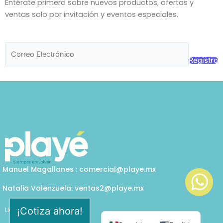
Entérate primero sobre nuevos productos, ofertas y
ventas solo por invitación y eventos especiales.
Registro
Manuel Magallanes : comercial@playe.mx
Natalia Valenzuela: ventas2@playe.mx
¡Cotiza ahora!
Llámanos
Cel: 33 1232 8168