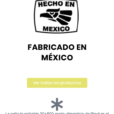
Ver todos los productos
La película estirable 30x800 grado alimenticio de Playé es el