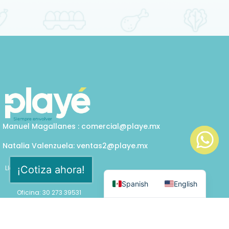
Manuel Magallanes : comercial@playe.mx
Natalia Valenzuela: ventas2@playe.mx
¡Cotiza ahora!
Llámanos
Cel: 33 1232 8168
Spanish
English
Oficina: 30 273 39531
Políticas de privacidad