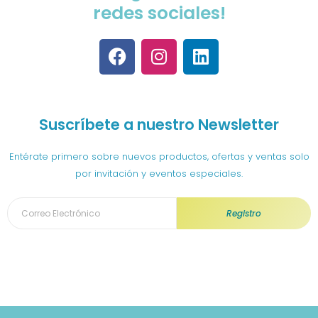
redes sociales!
F
I
L
a
n
i
c
s
n
e
t
k
b
a
e
Suscríbete a nuestro Newsletter
o
g
d
o
r
i
Entérate primero sobre nuevos productos, ofertas y ventas solo
k
a
n
por invitación y eventos especiales.
m
Registro