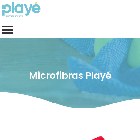
Ir
al
contenido
Microfibras Playé