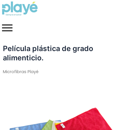
Ir
al
contenido
Película plástica de grado
alimenticio.
Microfibras Playé