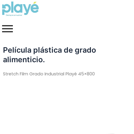
Ir
al
contenido
Película plástica de grado
alimenticio.
Stretch Film Grado Industrial Playé
45×800