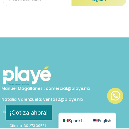
Manuel Magallanes : comercial@playe.mx
Natalia Valenzuela: ventas2@playe.mx
¡Cotiza ahora!
Llámanos
Cel: 33 1232 8168
Spanish
English
Oficina: 30 273 39531