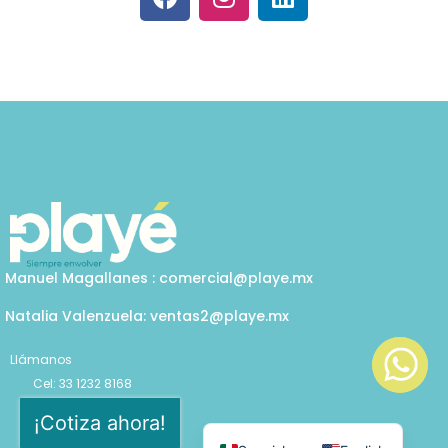
a
n
i
c
s
n
e
t
k
b
a
e
o
g
d
o
r
i
k
a
n
m
Manuel Magallanes : comercial@playe.mx
Natalia Valenzuela: ventas2@playe.mx
Llámanos
Cel: 33 1232 8168
Oficina: 30 273 39531
¡Cotiza ahora!