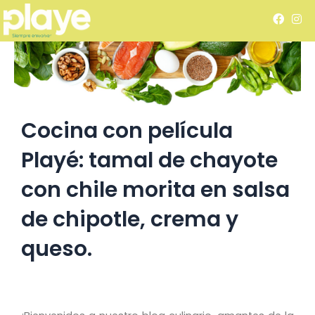
Ir
F
I
al
a
n
c
s
contenido
e
t
b
a
o
g
o
r
k
a
m
Cocina con película
Playé: tamal de chayote
con chile morita en salsa
de chipotle, crema y
queso.