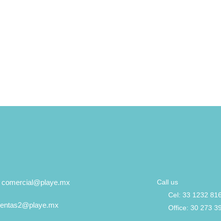
: comercial@playe.mx
Call us
Cel: 33 1232 81
 ventas2@playe.mx
Office: 30 273 3