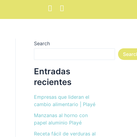
F
I
a
n
c
s
e
t
b
a
Search
o
g
o
r
Searc
k
a
m
Entradas
recientes
Empresas que lideran el
cambio alimentario | Playé
Manzanas al horno con
papel aluminio Playé
Receta fácil de verduras al