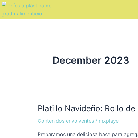
Skip
to
content
December 2023
Platillo
Platillo Navideño: Rollo d
Navideño:
Rollo
Contenidos envolventes
/
mxplaye
de
Navidad
Preparamos una deliciosa base para agregar