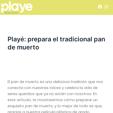
Skip
F
I
to
a
n
c
s
content
e
t
b
a
o
g
o
r
k
a
Playé: prepara el tradicional pan
m
de muerto
El pan de muerto es una deliciosa tradición que nos
conecta con nuestras raíces y celebra la vida de
seres queridos que ya no están con nosotros. En
este artículo, te mostraremos cómo preparar un
exquisito pan de muerto, y lo mejor de todo es que,
gracias a nuestra película plástica de grado