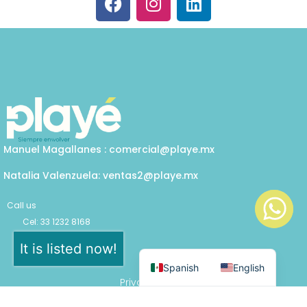
a
n
i
c
s
n
e
t
k
b
a
e
o
g
d
o
r
i
k
a
n
m
Manuel Magallanes : comercial@playe.mx
Natalia Valenzuela: ventas2@playe.mx
Call us
Cel: 33 1232 8168
Office: 30 273 39531
It is listed now!
Spanish
English
Privacy policy
© 2026 Playé | Todos los derechos reservados.