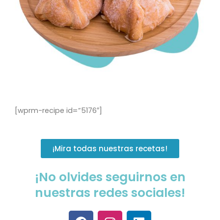
[wprm-recipe id=”5176″]
¡Mira todas nuestras recetas!
¡No olvides seguirnos en
nuestras redes sociales!
F
I
L