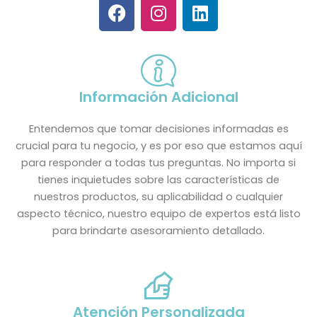
F
I
L
a
n
i
c
s
n
e
t
k
b
a
e
o
g
d
Información Adicional
o
r
i
k
a
n
Entendemos que tomar decisiones informadas es
m
crucial para tu negocio, y es por eso que estamos aquí
para responder a todas tus preguntas. No importa si
tienes inquietudes sobre las características de
nuestros productos, su aplicabilidad o cualquier
aspecto técnico, nuestro equipo de expertos está listo
para brindarte asesoramiento detallado.
Atención Personalizada